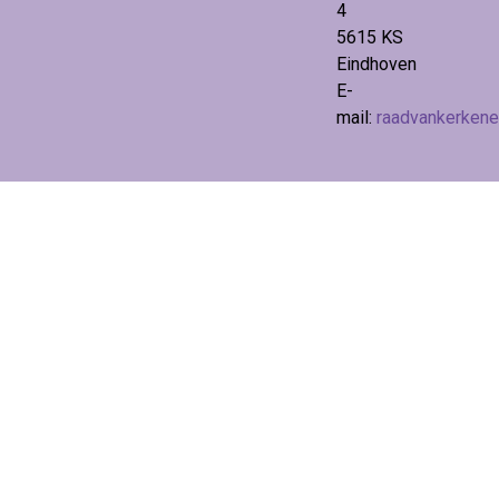
4
5615 KS
Eindhoven
E-
mail:
raadvankerken